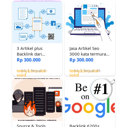
3 Artikel plus
Jasa Artikel Seo
Backlink dari
3000 kata termurah
Website Aktif
Rp 300.000
lulus copyscape
Rp 300.000
Ternama dengan DR
teenyicons:star-
teenyicons:star-
80++
5.0
Terjual : 5
5.0
Terjual : 95
solid
solid
Source & Tools
Backlink 6200+