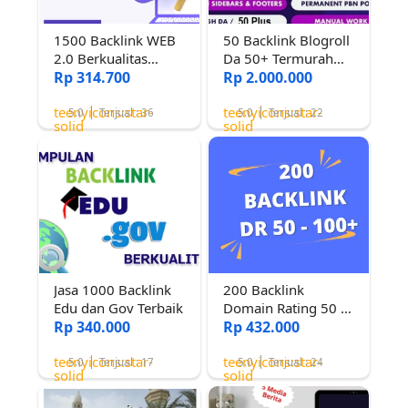
1500 Backlink WEB
50 Backlink Blogroll
2.0 Berkualitas
Da 50+ Termurah
tinggi Untuk
Rp 314.700
Bergaransi
Rp 2.000.000
Peringkat google
teenyicons:star-
teenyicons:star-
5.0
Terjual : 36
5.0
Terjual : 22
solid
solid
Jasa 1000 Backlink
200 Backlink
Edu dan Gov Terbaik
Domain Rating 50 -
Rp 340.000
100++
Rp 432.000
teenyicons:star-
teenyicons:star-
5.0
Terjual : 17
5.0
Terjual : 24
solid
solid