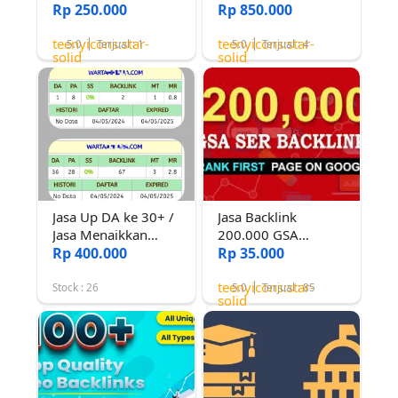
Dofollow Permanen
Rp 250.000
BertrafikTinggi
Rp 850.000
di Media Berita
teenyicons:star-
teenyicons:star-
Authority dan Trafik
5.0
Terjual : 1
5.0
Terjual : 4
solid
solid
Tinggi
Jasa Up DA ke 30+ /
Jasa Backlink
Jasa Menaikkan
200.000 GSA
Domain Authority
Rp 400.000
verified untuk
Rp 35.000
menaikkan Link web
teenyicons:star-
dan youtube
Stock : 26
5.0
Terjual : 85
solid
Termurah