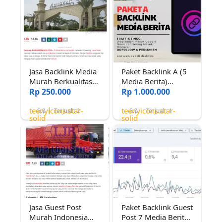
Jasa Backlink Media
Paket Backlink A (5
Murah Berkualitas
Media Berita)
Hanya 250 Ribu
Rp 250.000
Backlink Media
Rp 1.000.000
dapat 4 Media
Daerah Traffik
teenyicons:star-
teenyicons:star-
Tinggi! (Sudah
5.0
Terjual : 2
5.0
Terjual : 1
solid
solid
Google News dan
Sering Masuk
Discover)
Jasa Guest Post
Paket Backlink Guest
Murah Indonesia
Post 7 Media Berita