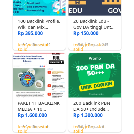
100 Backlink Profile,
20 Backlink Edu -
Wiki dan Mix
Gov DA tinggi Untuk
Backlink Untuk Seo
Rp 395.000
Menaikkan Rank
Rp 150.000
Website Terbaik
teenyicons:star-
teenyicons:star-
5.0
Terjual : 22
5.0
Terjual : 245
solid
solid
PAKET 11 BACKLINK
200 Backlink PBN
MEDIA + 10
DA 50+ Include
POSTING DI
Rp 1.600.000
Artikel
Rp 1.300.000
FANSPAGE
teenyicons:star-
teenyicons:star-
FACEBOOK
5.0
Terjual : 1
5.0
Terjual : 6
solid
solid
BERTRAFIK