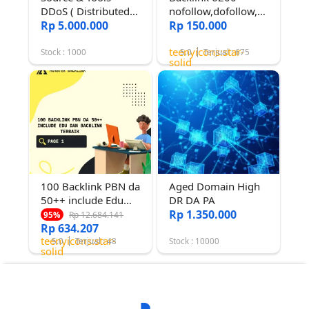
DDoS ( Distributed
nofollow,dofollow,
Denial of Service )
Rp 5.000.000
EDU, dan GOV da
Rp 150.000
30+ Terindex Cepat
teenyicons:star-
Stock : 1000
5.0
Terjual : 675
solid
100 Backlink PBN da
Aged Domain High
50++ include Edu
DR DA PA
dan Backlink Terbaik
Rp 1.350.000
Rp 12.684.141
95%
Rp 634.207
teenyicons:star-
5.0
Terjual : 48
Stock : 10000
solid