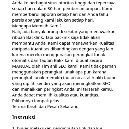
Anda ke berbagai situs otoritas tinggi dan tepercaya
setiap hari dalam 30 hari pemberian umpan. Kami
memperbarui laporan setiap hari dan Anda tahu
persis apa yang kami lakukan setiap hari.
Mengapa Memilih Kami?
Nah, ada banyak orang di sekitar yang menawarkan
ribuan Backlink. Tapi backink saja tidak akan
membantu Anda. Kami dapat menawarkan Kualitas
daripada Kuantitas dibandingkan dengan yang lain
karena mereka menggunakan perangkat lunak
otomatis dan Tautan Balik kami dibuat secara
MANUAL oleh Tim ahli SEO kami. Kami tidak pernah
menggunakan perangkat lunak apa pun karena
perangkat lunak memilih tautan acak alih-alih tautan
yang dipilih sendiri yang akan meningkatkan SEO
dan menaikkan peringkat Anda. Ini terserah kamu.
Anda dapat memilih kualitas atau kuantitas.
Pilihannya tampak jelas.
Terima Kasih dan Pesan Sekarang
Instruksi
1. buyer melakukan penginputan link dan kw