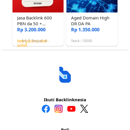
Jasa Backlink 600
Aged Domain High
PBN da 50 +
DR DA PA
Bergaransi
Rp 3.200.000
Rp 1.350.000
Permanen
teenyicons:star-
5.0
Terjual : 6
Stock : 10000
solid
Ikuti Backlinknesia
Beli