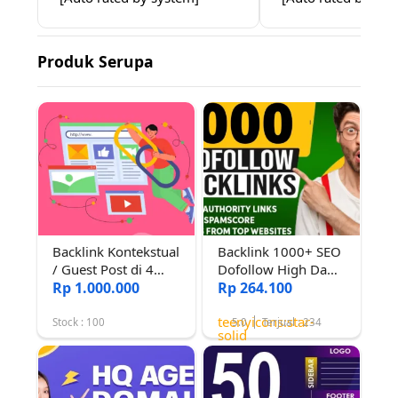
Produk Serupa
Backlink Kontekstual
Backlink 1000+ SEO
/ Guest Post di 4
Dofollow High Da
Media Berita Daerah
Rp 1.000.000
PA Untuk Menaikkan
Rp 264.100
Peringkat Web Anda
teenyicons:star-
Stock : 100
5.0
Terjual : 234
solid