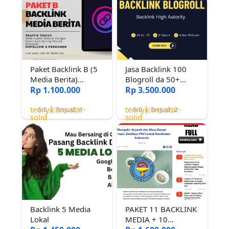
Paket Backlink B (5
Jasa Backlink 100
Media Berita)
Blogroll da 50+
Backlink Media
Rp 1.100.000
Bonus Edu backlink
Rp 3.500.000
Daerah Traffik
teenyicons:star-
teenyicons:star-
Tinggi! (Sudah
5.0
Terjual : 1
5.0
Terjual : 2
solid
solid
Google News dan
Sering Masuk
Discover)
Backlink 5 Media
PAKET 11 BACKLINK
Lokal
MEDIA + 10