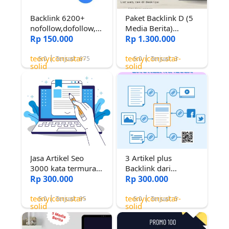
Backlink 6200+
Paket Backlink D (5
nofollow,dofollow,
Media Berita)
EDU, dan GOV da
Rp 150.000
Backlink Guest Post
Rp 1.300.000
30+ Terindex Cepat
Media Daerah Traffik
teenyicons:star-
teenyicons:star-
Tinggi! (Sudah
5.0
Terjual : 675
5.0
Terjual : 3
solid
solid
Google News dan
Sering Masuk
Discover)
Jasa Artikel Seo
3 Artikel plus
3000 kata termurah
Backlink dari
lulus copyscape
Rp 300.000
Website Aktif
Rp 300.000
Ternama dengan DR
teenyicons:star-
teenyicons:star-
80++
5.0
Terjual : 95
5.0
Terjual : 5
solid
solid