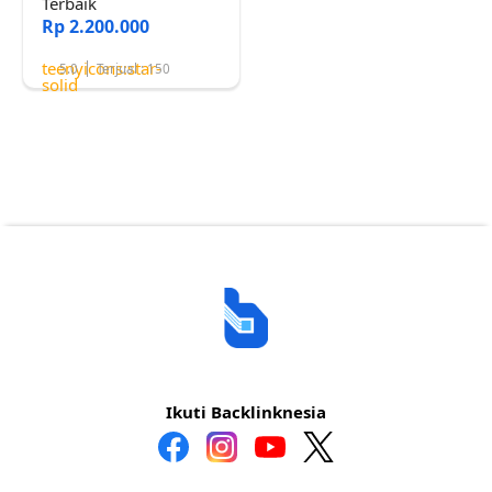
Terbaik
Rp 2.200.000
teenyicons:star-
5.0
Terjual : 150
solid
Ikuti Backlinknesia