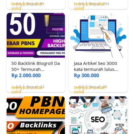
teenyicons:star-
teenyicons:star-
5.0
Terjual : 85
5.0
Terjual : 234
solid
solid
50 Backlink Blogroll Da
Jasa Artikel Seo 3000
50+ Termurah
kata termurah lulus
Bergaransi
Rp 2.000.000
copyscape
Rp 300.000
teenyicons:star-
teenyicons:star-
5.0
Terjual : 22
5.0
Terjual : 95
solid
solid