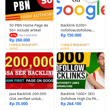
50 PBN Home Page da
Backlink 6200+
50+ include artikel
nofollow,dofollow,
EDU, dan GOV da 30+
Rp 150.000
Rp 2.000.000
87%
Rp 260.000
Terindex Cepat
teenyicons:star-
teenyicons:star-
5.0
Terjual : 358
5.0
Terjual : 675
solid
solid
Jasa Backlink 200.000
Backlink 1000+ SEO
GSA verified untuk
Dofollow High Da PA
menaikkan Link web
Rp 35.000
Untuk Menaikkan
Rp 264.100
dan youtube Termurah
Peringkat Web Anda