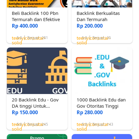
Beli Backlink 100 Pbn
Backlink Berkualitas
Termurah dan Efektive
Dan Termurah
Rp 400.000
Rp 200.000
teenyicons:star-
teenyicons:star-
5.0
Terjual : 281
5.0
Terjual : 35
solid
solid
20 Backlink Edu - Gov
1000 Backlink Edu dan
DA tinggi Untuk
Gov Otoritas Tinggi
Menaikkan Rank
Rp 150.000
Rp 280.000
teenyicons:star-
teenyicons:star-
5.0
Terjual : 245
5.0
Terjual : 143
solid
solid