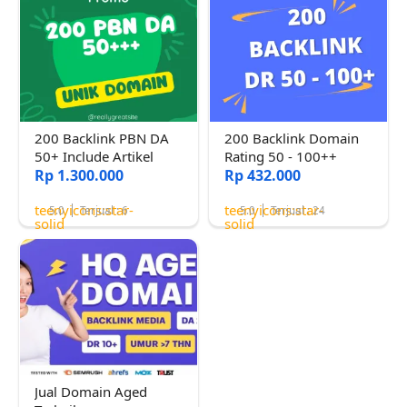
200 Backlink PBN DA
200 Backlink Domain
50+ Include Artikel
Rating 50 - 100++
Rp 1.300.000
Rp 432.000
teenyicons:star-
teenyicons:star-
5.0
Terjual : 6
5.0
Terjual : 24
solid
solid
Jual Domain Aged