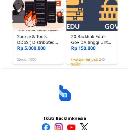
Source & Tools
20 Backlink Edu -
DDoS ( Distributed
Gov DA tinggi Untuk
Denial of Service )
Rp 5.000.000
Menaikkan Rank
Rp 150.000
teenyicons:star-
Stock : 1000
5.0
Terjual : 245
solid
Ikuti Backlinknesia