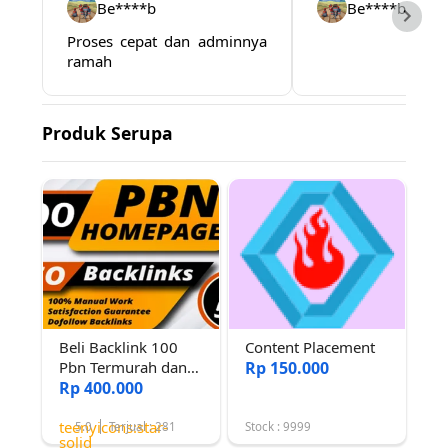
Be****b
Be****b
Proses cepat dan adminnya
ramah
Produk Serupa
Beli Backlink 100
Content Placement
Pbn Termurah dan
Rp 150.000
Efektive
Rp 400.000
teenyicons:star-
5.0
Terjual : 281
Stock : 9999
solid