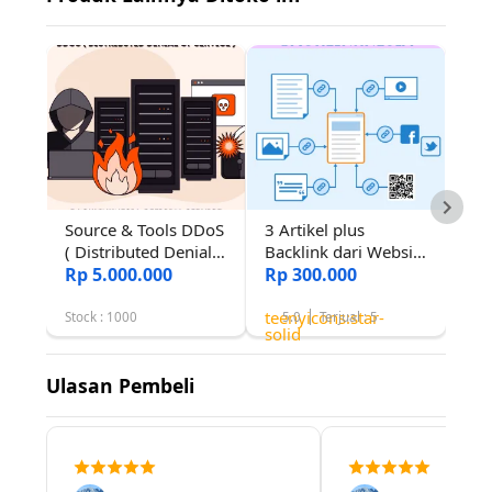
Source & Tools DDoS
3 Artikel plus
( Distributed Denial
Backlink dari Website
of Service )
Rp 5.000.000
Aktif Ternama
Rp 300.000
dengan DR 80++
teenyicons:star-
Stock : 1000
5.0
Terjual : 5
solid
Ulasan Pembeli