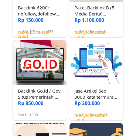
Backlink 6200+
Paket Backlink B (5
nofollow,dofollow,
Media Berita)
EDU, dan GOV da
Rp 150.000
Backlink Media
Rp 1.100.000
30+ Terindex Cepat
Daerah Traffik
teenyicons:star-
teenyicons:star-
Tinggi! (Sudah
5.0
Terjual : 675
5.0
Terjual : 1
solid
solid
Google News dan
Sering Masuk
Discover)
Backlink Go.id / Gov
Jasa Artikel Seo
Situs Pemerintah,
3000 kata termurah
Dofollow, Permanen
Rp 850.000
lulus copyscape
Rp 300.000
Bebentuk Guest Post
teenyicons:star-
Stock : 1000
5.0
Terjual : 95
solid