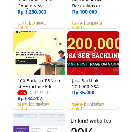
Google News
Berkualitas di
Rp 1.250.000
Domain Rating 80
Rp 100.000
teenyicons:star-
teenyicons:star-
5.0
Terjual : 3
5.0
Terjual : 1
solid
solid
100 Backlink PBN da
Jasa Backlink
50++ include Edu
200.000 GSA
dan Backlink Terbaik
verified untuk
Rp 35.000
Rp 12.684.141
95%
Rp 634.207
menaikkan Link web
teenyicons:star-
teenyicons:star-
dan youtube
5.0
Terjual : 48
5.0
Terjual : 85
solid
solid
Termurah