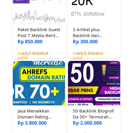
Paket Backlink Guest
3 Artikel plus
Post 7 Media Berita
Backlink dari
BertrafikTinggi
Rp 850.000
Website Aktif
Rp 300.000
Ternama dengan
teenyicons:star-
teenyicons:star-
Dmain Rating 80
5.0
Terjual : 4
5.0
Terjual : 1
solid
solid
dan 94
Jasa Menaikkan
50 Backlink Blogroll
Domain Rating
Da 50+ Termurah
(Ahref) 70+
Rp 3.800.000
Bergaransi
Rp 2.000.000