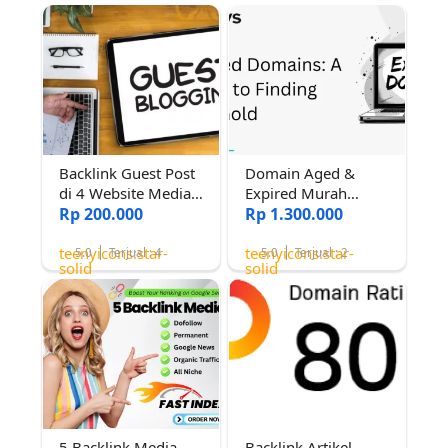
Backlink Guest Post
Domain Aged &
di 4 Website Media
Expired Murah
Berita Bertrafik
Rp 200.000
Langsung Kirim
Rp 1.300.000
teenyicons:star-
teenyicons:star-
5.0
Terjual : 4
5.0
Terjual : 2
solid
solid
5 Backlink Media
Backlink Artikel